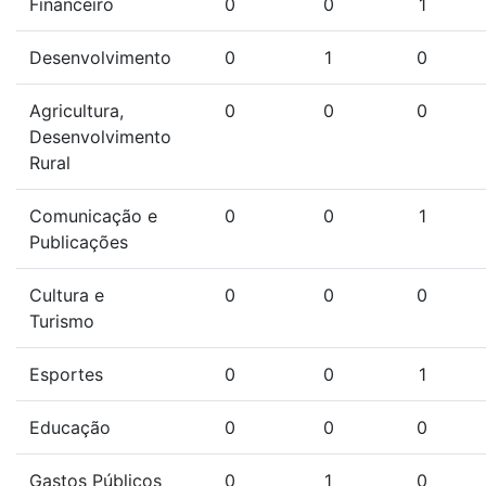
Financeiro
0
0
1
Desenvolvimento
0
1
0
Agricultura,
0
0
0
Desenvolvimento
Rural
Comunicação e
0
0
1
Publicações
Cultura e
0
0
0
Turismo
Esportes
0
0
1
Educação
0
0
0
Gastos Públicos
0
1
0