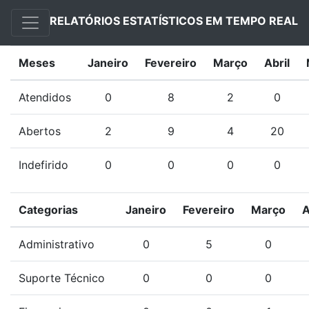
RELATÓRIOS ESTATÍSTICOS EM TEMPO REAL
Meses
Janeiro
Fevereiro
Março
Abril
Atendidos
0
8
2
0
Abertos
2
9
4
20
Indefirido
0
0
0
0
Categorias
Janeiro
Fevereiro
Março
A
Administrativo
0
5
0
Suporte Técnico
0
0
0